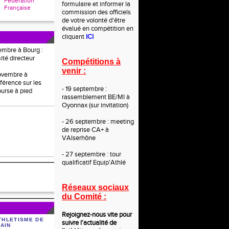
Fédération
formulaire et informer la
Française
commission des officiels
de votre volonté d'être
évalué en compétition en
cliquant
ICI
embre à Bourg :
ité directeur
Compétitions à
venir :
novembre à
férence sur les
- 19 septembre :
ourse à pied
rassemblement BE/MI à
Oyonnax (sur invitation)
- 26 septembre : meeting
de reprise CA+ à
VAlserhône
- 27 septembre : tour
qualificatif Equip'Athlé
Réseaux sociaux
du Comité :
Rejoignez-nous vite po
ur
THLETISME DE
suivre l'actualité de
'AIN