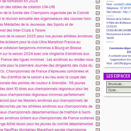
re 2024
r de formation fin 2024
------
Mail :
comite01.ath
ion des tables de cotation U14-U16
Téléphone : 07 69 59
on de la Soirée des Champions organisée par le Comité
Site Internet :
http:/
------
ntal Olympique et Sportif 01
r la réunion annuelle des organisateurs des courses hors-
Maison de la Culture 
l’Ain du 4 Octobre
4 Allée des Brotteaux
s Médailles de la Jeunesse, des Sports et de
CS70270
ent Associatif : Honneur aux bénévoles engagés
onal des Inter-Clubs à Tarare
01006 BOURG EN BR
Permanence le lundi e
voi de la saison 2025 pour nos jeunes athlètes Aindinois
16h30
he éclatant pour le club Ultra Marathon France au
------
nat de France 24h.
de cohésion benjamins-minimes à Bourg en Bresse
Commission dépar
(C
in sur la saison 2024 avec une vingtaine d'aindinois aux
A contacter pour to
ats de France Jeunes !
France des ligues minimes : Les aindinois au rendez-vous
l'organisation d'
Mail : cdr01ffa@gma
ssite pour la première Journée des dirigeants des clubs du
Athlétisme de l'Ain !
'Or, Championnats de France d'épreuves combinées et
e sélection aux Europe U18 : Les aindinois sur tous les
LES ESPACES
 feu d'artifice de la saison a eu lieu avec la coupe des
cas Abdou taille patron !
 à Bourg !
gionale des pointes de couleur à Grenoble : 56 jeunes
font briller les couleurs de notre comité !
les dont 10 titres aux championnats régionaux pour les
aindinois ce weekend à Aix les Bains !
beaux championnats régionaux minimes parfaitement
 à Bourg-en-Bresse : 3 titres et 9 médailles pour les U16
record pour les Masters aindinois aux championnats de
!
4 : 12 Médailles dont 3 titres !
 décrochés par les athlètes aindinois aux championnats de
 du Rhône !
eaux championnats départementaux de triathlon à Saint-
lly !
tes aindinois brillent aux championnats de France scolaires
itaires !
nge Athlé réussi pour les jeunes du comité départemental
adapté à Balan !
ne Geoffray (Ambérieu Marathon) sacrée championne