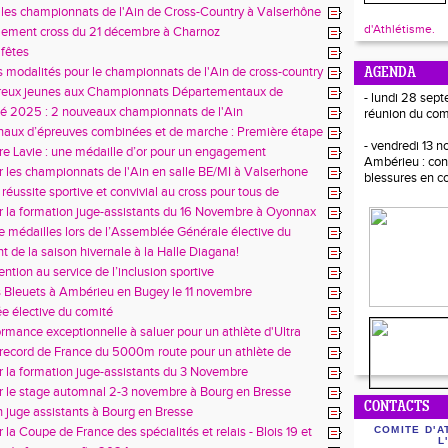
ône
 les championnats de l'Ain de Cross-Country à Valserhône
d'Athlétisme.
ement cross du 21 décembre à Charnoz
fêtes
s modalités pour le championnats de l'Ain de cross-country
AGENDA
ier
eux jeunes aux Championnats Départementaux de
- lundi 28 sept
ivernaux à Bourg-en-Bresse
é 2025 : 2 nouveaux championnats de l'Ain
réunion du com
naux d’épreuves combinées et de marche : Première étape
- vendredi 13 
r les athlètes Aindinois !
re Lavie : une médaille d’or pour un engagement
Ambérieu : con
nel dans l’athlétisme de l’Ain
r les championnats de l'Ain en salle BE/MI à Valserhone
blessures en c
réussite sportive et convivial au cross pour tous de
 sur Chalaronne.
r la formation juge-assistants du 16 Novembre à Oyonnax
 médailles lors de l’Assemblée Générale élective du
 de la saison hivernale à la Halle Diagana!
ntion au service de l’inclusion sportive
 Bleuets à Ambérieu en Bugey le 11 novembre
 élective du comité
rmance exceptionnelle à saluer pour un athlète d'Ultra
 France
ecord de France du 5000m route pour un athlète de
r la formation juge-assistants du 3 Novembre
r le stage automnal 2-3 novembre à Bourg en Bresse
CONTACTS
 juge assistants à Bourg en Bresse
 la Coupe de France des spécialités et relais - Blois 19 et
COMITE D'A
L