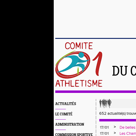
DU 
ACTUALITÉS
652 actualité(s) trouv
LE COMITÉ
ADMINISTRATION
>
17/01
De belles
dernier à
>
17/01
Les Cham
COMMISSION SPORTIVE