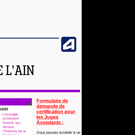
 L'AIN
Formulaire de
demande de
naire
certification pour
L'ouvrage
les Juges
richement
Assistants :
illustré, qui
retrace
l’Histoire de la
Vous pouvez accéder à ce