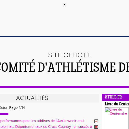
SITE OFFICIEL
COMITÉ D'ATHLÉTISME DE
ACTUALITÉS
ATHLE.FR
Livre du Cente
ée(s) | Page 4/14
 performances pour les athlètes de l’Ain le week-end
 Aubière
pionnats Départementaux de Cross Country : un succès à