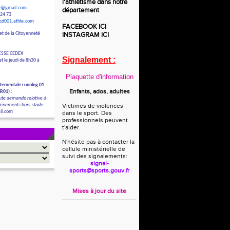
l'athlétisme dans notre
le@gmail.com
département
 24 73
/cd001.athle.com
FACEBOOK
ICI
et de la Citoyenneté
INSTAGRAM
ICI
ESSE CEDEX
Signalement :
t le jeudi de 8h30 à
Plaquette d'information
tementale running 01
Enfants, ados, adultes
DR01)
:
ute demande relative à
évènements hors-stade
Victimes de violences
il.com
dans le sport. Des
professionnels peuvent
t'aider.
N'hésite pas à contacter la
cellule ministérielle de
suivi des signalements:
signal-
sports@sports.gouv.fr
Mises à jour du site