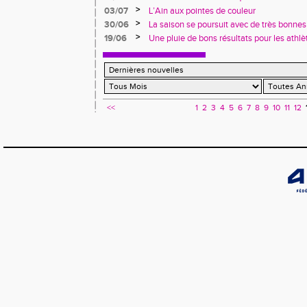
>
03/07
L’Ain aux pointes de couleur
>
30/06
La saison se poursuit avec de très bonnes
athlètes de l’Ain
>
19/06
Une pluie de bons résultats pour les athlè
<<
1
2
3
4
5
6
7
8
9
10
11
12