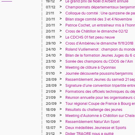
>
19/12
Le grand prix de Noël d'Arbent annulé
>
07/12
Championnats départementaux benjamins
>
21/11
Colloque du comité : Une quinzaine de par
jaunes
>
20/11
Bilan stage comité des 3 et 4 Novembre
>
20/11
Patrice Cochet, un entraîneur mis à l'honn
>
20/11
Cross de Châtillon le dimanche 02/12
>
09/11
La CDCHS 01 fait peau neuve
>
29/10
Cross d'Ambérieu le dimanche 11/11/2018
>
24/10
Roland Vuillemenot : champion du monde
>
24/10
Bilan de la formation Jeunes Juges du 6 
>
23/10
Soirée des champions du CDOS de l'Ain
>
01/10
Meeting de clôture à Oyonnax
>
01/10
Journée découverte poussins/benjamins
>
28/09
Rassemblement Jeunes du samedi 21 sep
>
28/09
Signature d'une convention tripartite entr
Nationale et l’USEP
>
21/09
Formations des officiels techniques du d
>
21/09
Réunion annuelle pour les organisateurs 
>
20/09
Tour régional Coupe de France à Bourg e
>
18/09
Résultats du challenge des jeunes
>
17/09
Meeting d'Automne à Châtillon sur Chal
>
10/09
Rassemblement Natur'Ain Sport
>
13/07
Deux médaillées Jeunesse et Sports
>
31/12
Didier TRAORE nous a quitté