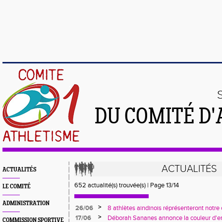
DU COMITÉ D'
ACTUALITÉS
ACTUALITÉS
652 actualité(s) trouvée(s) | Page 13/14
LE COMITÉ
ADMINISTRATION
>
26/06
8 athlètes aindinois réprésenteront notr
de France le weekend prochain !
>
17/06
Déborah Sananes annonce la couleur d'en
COMMISSION SPORTIVE