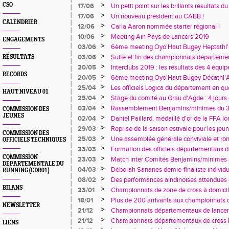
>
CSO
17/06
Un petit point sur les brillants résultats d
régionaux pour les minimes et 1 nouveau 
>
17/06
Un nouveau président au CABB !
France master pour Jean-Pierre Collovray
CALENDRIER
>
12/06
Carla Aaron nommée starter régional !
>
10/06
Meeting Ain Pays de Lancers 2019
ENGAGEMENTS
>
03/06
6ème meeting Oyo'Haut Bugey Heptathl'ai
flatteur et des athlètes du comité sur le p
>
03/06
Suite et fin des championnats départemen
RÉSULTATS
d'artifice à la coupe des pouss'ain !
>
20/05
Interclubs 2019 : les résultats des 4 équip
RECORDS
>
20/05
6ème meeting Oyo'Haut Bugey Décathl'A
>
25/04
Les officiels Logica du département en quê
HAUT NIVEAU 01
>
25/04
Stage du comité au Grau d'Agde : 4 jours 
>
02/04
Rassemblement Benjamins/minimes du 31/0
COMMISSION DES
JEUNES
du soleil et bien plus encore !
>
02/04
Daniel Paillard, médaillé d'or de la FFA l
de la ligue !
>
29/03
Reprise de la saison estivale pour les jeun
COMMISSION DES
Balan !
>
25/03
Une assemblée générale conviviale et 
OFFICIELS TECHNIQUES
>
23/03
Formation des officiels départementaux 
juges pour le comité !
COMMISSION
>
23/03
Match inter Comités Benjamins/minimes à
DÉPARTEMENTALE DU
comité tiennent tête aux poids lourds !
>
04/03
Déborah Sananes demie-finaliste individu
RUNNING (CDR01)
sur le relais aux championnats d'Europe
>
08/02
Des performances aindinoises attendues 
BILANS
>
23/01
Championnats de zone de cross à domicil
>
18/01
Plus de 200 arrivants aux championnats 
NEWSLETTER
Saint Paul de Varax
>
21/12
Championnats départementaux de lancer
>
21/12
Championnats départementaux de cross les
LIENS