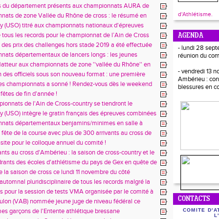
ment à la hauteur des ambitions du club !
es du département présents aux championnats AURA de
ngs : beau bilan avec 5 podiums dont 1 titre
d'Athlétisme.
ats de zone Vallée du Rhône de cross : le résumé en
ur les aindinois !
 (USO) titré aux championnats nationaux d'épreuves
s !
e tous les records pour le championnat de l’Ain de Cross
AGENDA
020 du côté de Bourg-en-Bresse !
 des prix des challenges hors stade 2019 a été effectuée
- lundi 28 sept
le vendredi 17 janvier !
ats départementaux de lancers longs : les jeunes
réunion du com
n force, les plus expérimentés résistent !
flatteur aux championnats de zone ''vallée du Rhône'' en
- vendredi 13 
 médailles dont 7 titres pour le comité de l'Ain !
 des officiels sous son nouveau format : une première
Ambérieu : con
 Bourg-en-Bresse !
es championnats a sonné ! Rendez-vous dès le weekend
blessures en c
our les athlètes aindinois.
fêtes de fin d'année !
ionnats de l'Ain de Cross-country se tiendront le
19 janvier à Bourg-en-Bresse !
 (USO) intègre le gratin français des épreuves combinées
nats départementaux benjamins/minimes en salle à
: J-3 !!!
e fête de la course avec plus de 300 arrivants au cross de
-sur-Chalaronne !
ssite pour le colloque annuel du comité !
ants au cross d'Ambérieu : la saison de cross-country et le
 sont bien lancés !
rants des écoles d'athlétisme du pays de Gex en quête de
 compétences !
e la saison de cross ce lundi 11 novembre du côté
u !
automnal pluridisciplinaire de tous les records malgré la
ès pour la session de tests VMA organisée par le comité à
CONTACTS
lon (VAB) nommée jeune juge de niveau fédéral ce
à Saint-Etienne !
es garçons de l'Entente athlétique bressane
COMITE D'A
L