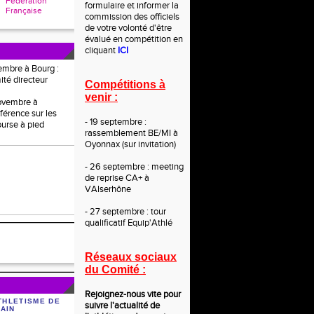
Fédération
formulaire et informer la
Française
commission des officiels
de votre volonté d'être
évalué en compétition en
cliquant
ICI
embre à Bourg :
ité directeur
Compétitions à
venir :
novembre à
férence sur les
- 19 septembre :
ourse à pied
rassemblement BE/MI à
Oyonnax (sur invitation)
- 26 septembre : meeting
de reprise CA+ à
VAlserhône
- 27 septembre : tour
qualificatif Equip'Athlé
Réseaux sociaux
du Comité :
Rejoignez-nous vite po
ur
THLETISME DE
suivre l'actualité de
'AIN