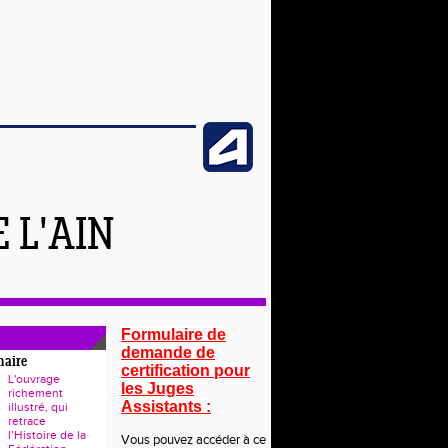
 L'AIN
Formulaire de
demande de
naire
certification pour
L'ouvrage
les Juges
richement
Assistants :
illustré, qui
retrace
l’Histoire de la
Vous pouvez accéder à ce