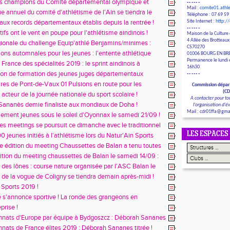
nnent au challenge national equip'athlé !
es champions du Comité départemental olympique et
------
Mail :
comite01.ath
 l’Ain : Pierre Bordat et Jean-Pierre Collovray décorés
ue annuel du comité d'athlétisme de l'Ain se tiendra le
Téléphone : 07 69 59
/11/2019 à Bourg-en-Bresse !
ux records départementaux établis depuis la rentrée !
Site Internet :
http:/
------
tifs ont le vent en poupe pour l'athlétisme aindinois !
Maison de la Culture 
4 Allée des Brotteaux
gionale du challenge Equip'athlé Benjamins/minimes :
CS70270
 athlétique bressane tient la dragée haute aux colosses
ons automnales pour les jeunes : l'entente athlétique
01006 BOURG EN BR
 !
ur tous les fronts !
Permanence le lundi e
France des spécialités 2019 : le sprint aindinois à
16h30
!
on de formation des jeunes juges départementaux
------
t menée !
ires de Pont-de-Vaux 01 Pulsions en route pour les
Commission dépar
nats de France de marathon !
(C
acteur de la journée nationale du sport scolaire !
A contacter pour to
ananès demie finaliste aux mondiaux de Doha !
l'organisation d'
Mail : cdr01ffa@gma
ment jeunes sous le soleil d'Oyonnax le samedi 21/09 !
es meetings se poursuit ce dimanche avec le traditionnel
utomnal de Châtillon !
LES ESPACES
0 jeunes initiés à l'athlétisme lors du Natur'Ain Sports
e édition du meeting Chaussettes de Balan a tenu toutes
sses !
tion du meeting chaussettes de Balan le samedi 14/09 :
ent tant attendu !
r des lônes : course nature organisée par l'ASC Balan le
15/09 !
a de la vogue de Coligny se tiendra demain après-midi !
 Sports 2019 !
e s'annonce sportive ! La ronde des grangeons en
..
eprise !
nats d'Europe par équipe à Bydgoszcz : Déborah Sananes
de minimas !
ats de France élites 2019 : Déborah Sananes titrée !