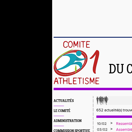
DU 
ACTUALITÉS
652 actualité(s) trouv
LE COMITÉ
ADMINISTRATION
>
10/02
Rassemble
Mars à Châ
>
03/02
Assemblée
COMMISSION SPORTIVE