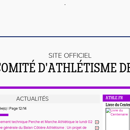
SITE OFFICIEL
COMITÉ D'ATHLÉTISME DE
ACTUALITÉS
ATHLE.FR
Livre du Cente
ée(s) | Page 12/14
ment technique Perche et Marche Athlétique le lundi 02
tillon !
 générale du Balan Côtière Athlétisme : Un projet de