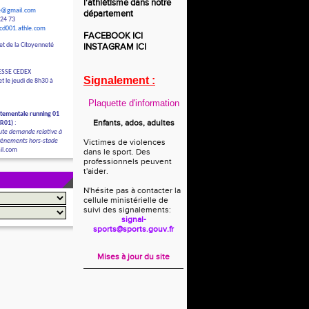
l'athlétisme dans notre
le@gmail.com
département
 24 73
/cd001.athle.com
FACEBOOK
ICI
et de la Citoyenneté
INSTAGRAM
ICI
ESSE CEDEX
Signalement :
t le jeudi de 8h30 à
Plaquette d'information
tementale running 01
Enfants, ados, adultes
DR01)
:
ute demande relative à
évènements hors-stade
Victimes de violences
il.com
dans le sport. Des
professionnels peuvent
t'aider.
N'hésite pas à contacter la
cellule ministérielle de
suivi des signalements:
signal-
sports@sports.gouv.fr
Mises à jour du site