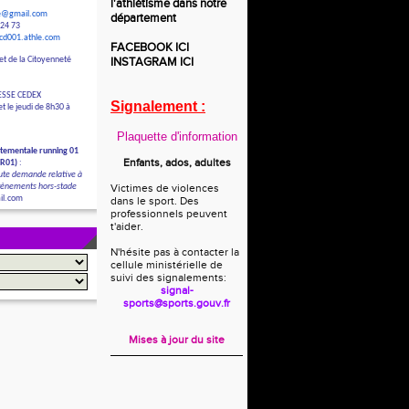
l'athlétisme dans notre
le@gmail.com
département
 24 73
/cd001.athle.com
FACEBOOK
ICI
et de la Citoyenneté
INSTAGRAM
ICI
ESSE CEDEX
Signalement :
t le jeudi de 8h30 à
Plaquette d'information
tementale running 01
Enfants, ados, adultes
DR01)
:
ute demande relative à
évènements hors-stade
Victimes de violences
il.com
dans le sport. Des
professionnels peuvent
t'aider.
N'hésite pas à contacter la
cellule ministérielle de
suivi des signalements:
signal-
sports@sports.gouv.fr
Mises à jour du site