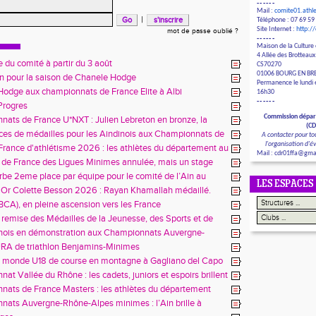
------
Mail :
comite01.ath
|
Téléphone : 07 69 59
Site Internet :
http:/
mot de passe oublié ?
------
Maison de la Culture 
4 Allée des Brotteaux
 du comité à partir du 3 août
CS70270
01006 BOURG EN BR
in pour la saison de Chanele Hodge
Permanence le lundi e
odge aux championnats de France Elite à Albi
16h30
------
 Progres
Commission dépar
ats de France U*NXT : Julien Lebreton en bronze, la
(C
aindinoise confirme son talent
es de médailles pour les Aindinois aux Championnats de
A contacter pour to
enir à Charléty
l'organisation d'
rance d'athlétisme 2026 : les athlètes du département au
Mail : cdr01ffa@gma
us à Blois
de France des Ligues Minimes annulée, mais un stage
 enseignements
be 2eme place par équipe pour le comité de l’Ain au
LES ESPACES
es Alpes à Belley
'Or Colette Besson 2026 : Rayan Khamallah médaillé.
(BCA), en pleine ascension vers les France
 remise des Médailles de la Jeunesse, des Sports et de
ent Associatif
inois en démonstration aux Championnats Auvergne-
es avant les France
RA de triathlon Benjamins-Minimes
 monde U18 de course en montagne à Gagliano del Capo
at Vallée du Rhône : les cadets, juniors et espoirs brillent
eux
ats de France Masters : les athlètes du département
 Épinal
ats Auvergne-Rhône-Alpes minimes : l’Ain brille à
a avec sept titres régionaux