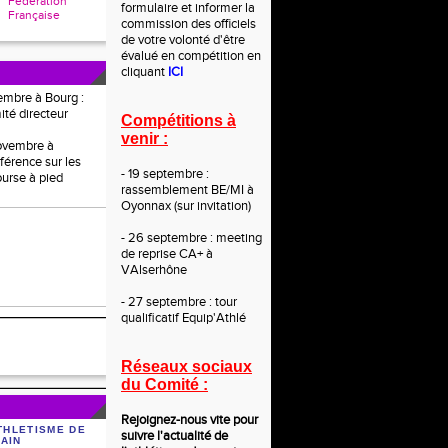
Fédération
formulaire et informer la
Française
commission des officiels
de votre volonté d'être
évalué en compétition en
cliquant
ICI
embre à Bourg :
ité directeur
Compétitions à
venir :
novembre à
férence sur les
- 19 septembre :
ourse à pied
rassemblement BE/MI à
Oyonnax (sur invitation)
- 26 septembre : meeting
de reprise CA+ à
VAlserhône
- 27 septembre : tour
qualificatif Equip'Athlé
Réseaux sociaux
du Comité :
Rejoignez-nous vite po
ur
THLETISME DE
suivre l'actualité de
'AIN