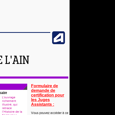
 L'AIN
Formulaire de
demande de
naire
certification pour
L'ouvrage
les Juges
richement
Assistants :
illustré, qui
retrace
l’Histoire de la
Vous pouvez accéder à ce