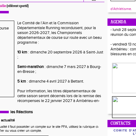
hélie
(référent sportif)
d'Athlétisme.
AGENDA
Le Comité de l’Ain et la Commission
Départementale Running reconduisent, pour la
- lundi 28 sept
saison 2026-2027, les Championnats
réunion du com
départementaux de course sur route avec un beau
programme :
- vendredi 13 
Ambérieu : con
10 km
: dimanche 20 septembre 2026 à Saint-Just
blessures en c
;
Semi-marathon
: dimanche 7 mars 2027 à Bourg-
en-Bresse ;
5 km
: dimanche 4 avril 2027 à Bettant.
Pour information, les titres départementaux de
cette saison seront décernés lors de la remise des
récompenses le 22 janvier 2027 à Ambérieu-en-
les Réactions
actualité
CONTACTS
ité il faut posséder un compte sur le site FFA, utilisez la rubrique ci-
fier ou vous créer un compte.
COMITE D'A
L