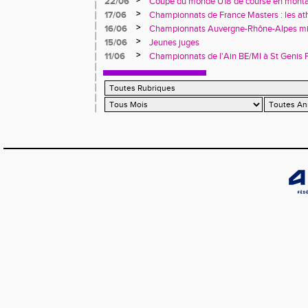
>
22/06
Coupe du monde U18 de course en monta
(Italie).
>
17/06
Championnats de France Masters : les at
brillent à Épinal
>
16/06
Championnats Auvergne-Rhône-Alpes minim
Pontcharra avec sept titres régionaux
>
15/06
Jeunes juges
>
11/06
Championnats de l'Ain BE/MI à St Genis P