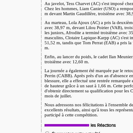
Au javelot, Tess Charvet (AC) s'est imposé chez
Chez les hommes, Liam Canier (USO) a remport
m devant Martin Gaudillère, troisième avec 38,
Au marteau, Lola Ajoux (AC) a pris la deuxième
avec 38,97 m, devant Lilou Poirier (VAB), tro
les juniors, Afrodite a terminé troisième avec 3
masculins, Clotaire Lapique-Karpp (AC) s'est i
51,52 m, tandis que Tom Perrat (EAB) a pris la
m.
Enfin, au lancer du poids, le cadet Ilan Meunier
troisième avec 12,60 m.
La journée a également été marquée par le retou
Perrin (CABB). Après près d'un an d'absence en
blessure, elle a effectué une rentrée remarquée
de hauteur grâce à un saut à 1,66 m. Cette per
d'obtenir directement sa qualification pour le
mois de juillet.
Nous adressons nos félicitations à l'ensemble de
excellents résultats, ainsi qu'à tous les représe
participé à cette compétition.
les Réactions