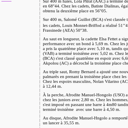
Sur 400 m haies, Lola Pitrat (AAC) a terminé d
en 68''44. Chez les cadets, Batiste Dialinas, ég
obtenu la deuxième place en 56''05.
Sur 400 m, Salomé Guillot (BCA) s'est classée 
les cadets, Louis Monnet-Briffod a réalisé 51’’
Frassinede (AEA) 50''38.
Au saut en longueur, la cadette Elsa Fettet a sig
performance avec un bond à 5,69 m. Chez les 
a pris la quatrième place avec 5,10 m, tandis q
(VAB) a terminé troisième avec 5,02 m. Chez l
(BCA) s'est classé quatrième en espoir avec 6,
Akpolou (AC) a décroché la troisième place che
Au triple saut, Romy Bernard a ajouté une nouv
palmarès en prenant la troisième place chez les
Chez les espoirs masculins, Nolan Vilarino (AC
à 12,44 m.
À la perche, Afrodite Manuel-Hongolo (USO) a 
chez les juniors avec 2,80 m. Chez les hommes
s'est imposé en passant une barre à 4m80 tand
terminé troisième avec une barre à 4,50 m.
Au disque, Afrodite Manuel-Hngolo a remporté 
un lancer à 35,55 m.