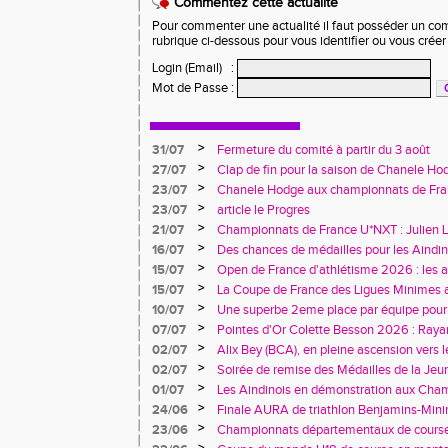
Commentez cette actualité
Pour commenter une actualité il faut posséder un compt
rubrique ci-dessous pour vous identifier ou vous crée
Login (Email)
:
Mot de Passe
:
>
31/07
Fermeture du comité à partir du 3 août
>
27/07
Clap de fin pour la saison de Chanele Ho
>
23/07
Chanele Hodge aux championnats de Franc
>
23/07
article le Progres
>
21/07
Championnats de France U*NXT : Julien L
jeunesse aindinoise confirme son talent
>
16/07
Des chances de médailles pour les Aindi
France Avenir à Charléty
>
15/07
Open de France d'athlétisme 2026 : les 
rendez-vous à Blois
>
15/07
La Coupe de France des Ligues Minimes 
riche en enseignements
>
10/07
Une superbe 2eme place par équipe pour l
Trophée des Alpes à Belley
>
07/07
Pointes d'Or Colette Besson 2026 : Raya
>
02/07
Alix Bey (BCA), en pleine ascension vers 
>
02/07
Soirée de remise des Médailles de la Jeu
l'Engagement Associatif
>
01/07
Les Aindinois en démonstration aux Cha
Rhône-Alpes avant les France
>
24/06
Finale AURA de triathlon Benjamins-Min
>
23/06
Championnats départementaux de cours