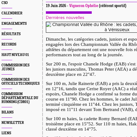
CSO
19 Juin 2026 -
Vigneron Ophélie
(référent sportif)
CALENDRIER
Dernières nouvelles
ENGAGEMENTS
RÉSULTATS
Dimanche, les catégories cadets, juniors et espoi
engagées lors des Championnats Vallée du Rhô
RECORDS
athlètes du département ont une nouvelle fois réa
performances tout au long de la journée.
HAUT NIVEAU 01
Sur 200 m, l'espoir Chanele Hodge (EAB) s'est
COMMISSION DES
les juniors masculins, Thomas Peter (AEA) a dé
JEUNES
deuxième place en 22''47.
COMMISSION DES
Sur 100 m, Julie Rainerie (EAB) a pris la deuxi
OFFICIELS TECHNIQUES
en 12''16, tandis que Cerise Royer (AAC) a réal
espoirs, Chanele Hodge a confirmé sa forme d
COMMISSION
DÉPARTEMENTALE DU
course en 11''90. Chez les hommes, le cadet Jul
RUNNING (CDR01)
terminé cinquième en 11''44. Chez les juniors,
imposé en 11''11 devant Tom Bertrand (VAB), d
BILANS
Sur 100 m haies, la cadette Romy Bernard (EAB)
NEWSLETTER
troisième place en 15''52. Sur 110 m haies, Ha
classé deuxième en 14''75.
LIENS