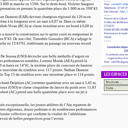
------
 3 000 m marche en 15'06. Sur le demi-fond, Violette Saugues
Mail :
comite01.ath
prestation en prenant la quatrième place du 1 000 m en 3'09''43.
Téléphone : 07 69 59
Site Internet :
http:/
------
than Dumont (EAB) devient champion régional du 120 m en
Maison de la Culture 
xième à la longueur avec un saut à 6,07 m. Dans ce même
4 Allée des Brotteaux
lah-Vivan (BCA) se classe troisième avec un bond à 6,00 m.
CS70270
01006 BOURG EN BR
 trouvé la consécration sur le sprint court en remportant le
Permanence le lundi e
16h30
 en 9''43. De son côté, Timothée Gonzalez (BCA) s’adjuge le
------
arche en 15'43''01, établissant au passage un nouveau record
Commission dépar
(C
A contacter pour to
n De Soussa (USO) décroche une belle médaille d’argent en
l'organisation d'
tres performances notables, Lorentz Morak (AEA) prend la
Mail : cdr01ffa@gma
 m haies en 14''41, la sixième place du concours de hauteur
sse neuvième du triathlon avec 117 points. Nathan Dumont
le Top 15 du triathlon avec une treizième place et 114 points.
LES ESPACES
Richard-Delphine (AC) termine quatrième avec un saut à 3,45 m,
oux (USO) se classe cinquième du lancer du poids avec 11,93
obert (AC) prend une belle quatrième place avec un jet à
née exceptionnelle, les jeunes athlètes de l’Ain repartent de
titres régionaux, douze podiums et de nombreuses performances
ussite collective qui confirme la vitalité de l’athlétisme
revoir de belles perspectives pour l’avenir.