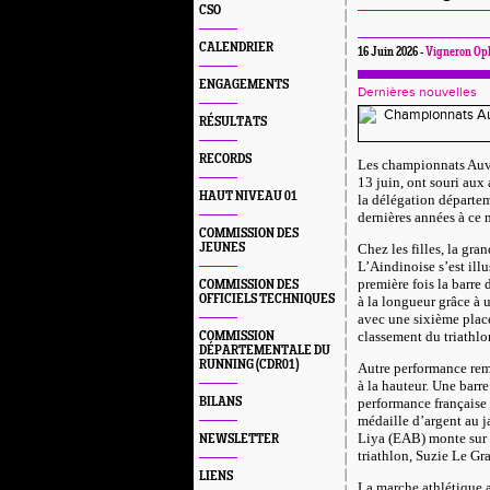
CSO
CALENDRIER
16 Juin 2026 -
Vigneron Op
ENGAGEMENTS
Dernières nouvelles
RÉSULTATS
RECORDS
Les championnats Auv
13 juin, ont souri aux
HAUT NIVEAU 01
la délégation départem
dernières années à ce 
COMMISSION DES
JEUNES
Chez les filles, la gr
L’Aindinoise s’est illu
première fois la barre
COMMISSION DES
OFFICIELS TECHNIQUES
à la longueur grâce à 
avec une sixième plac
classement du triathlo
COMMISSION
DÉPARTEMENTALE DU
RUNNING (CDR01)
Autre performance rem
à la hauteur. Une barr
BILANS
performance française 
médaille d’argent au 
Liya (EAB) monte sur 
NEWSLETTER
triathlon, Suzie Le Gr
LIENS
La marche athlétique a