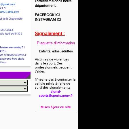
l'athlétisme dans notre
le@gmail.com
département
 24 73
/cd001.athle.com
FACEBOOK
ICI
et de la Citoyenneté
INSTAGRAM
ICI
ESSE CEDEX
Signalement :
t le jeudi de 8h30 à
Plaquette d'information
tementale running 01
Enfants, ados, adultes
DR01)
:
ute demande relative à
évènements hors-stade
Victimes de violences
il.com
dans le sport. Des
professionnels peuvent
t'aider.
N'hésite pas à contacter la
cellule ministérielle de
suivi des signalements:
signal-
sports@sports.gouv.fr
Mises à jour du site