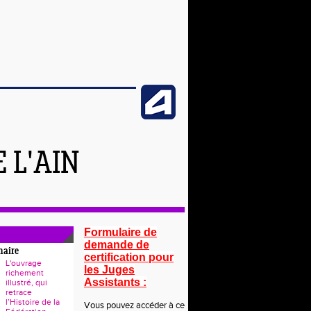
 L'AIN
Formulaire de
demande de
naire
certification pour
L'ouvrage
les Juges
richement
Assistants :
illustré, qui
retrace
l’Histoire de la
Vous pouvez accéder à ce