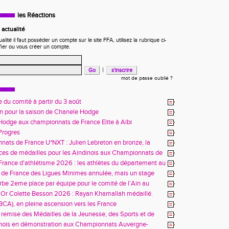
les Réactions
actualité
ité il faut posséder un compte sur le site FFA, utilisez la rubrique ci-
fier ou vous créer un compte.
|
mot de passe oublié ?
 du comité à partir du 3 août
in pour la saison de Chanele Hodge
odge aux championnats de France Elite à Albi
 Progres
ats de France U*NXT : Julien Lebreton en bronze, la
aindinoise confirme son talent
es de médailles pour les Aindinois aux Championnats de
enir à Charléty
rance d'athlétisme 2026 : les athlètes du département au
us à Blois
de France des Ligues Minimes annulée, mais un stage
 enseignements
be 2eme place par équipe pour le comité de l’Ain au
es Alpes à Belley
'Or Colette Besson 2026 : Rayan Khamallah médaillé.
(BCA), en pleine ascension vers les France
 remise des Médailles de la Jeunesse, des Sports et de
ent Associatif
inois en démonstration aux Championnats Auvergne-