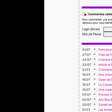
Commentez cette 
Pour commenter une actual
dessous pour vous identi
Login (Email)
:
Mot de Passe
:
>
31/07
Fermeture
>
27/07
Clap de f
>
23/07
Chanele H
>
23/07
article le
>
21/07
Championn
jeunesse 
>
16/07
Des chanc
France Av
>
15/07
Open de F
rendez-vo
>
15/07
La Coupe 
riche en
>
10/07
Une super
Trophée d
>
07/07
Pointes d
>
02/07
Alix Bey 
>
02/07
Soirée de
l'Engagem
>
01/07
Les Aind