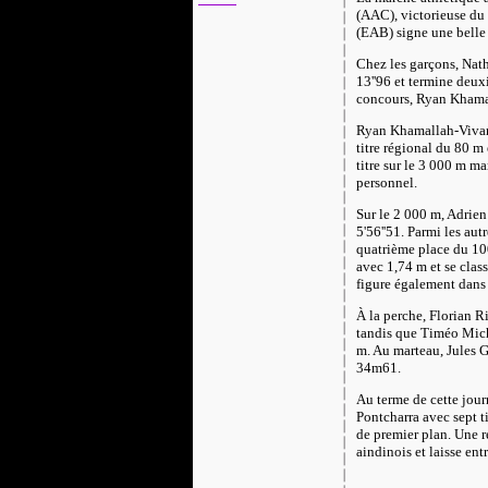
(AAC), victorieuse du
(EAB) signe une belle 
Chez les garçons, Na
13''96 et termine deu
concours, Ryan Khamal
Ryan Khamallah-Vivan a
titre régional du 80 m
titre sur le 3 000 m m
personnel.
Sur le 2 000 m, Adrie
5'56''51. Parmi les au
quatrième place du 100
avec 1,74 m et se cla
figure également dans 
À la perche, Florian 
tandis que Timéo Mich
m. Au marteau, Jules G
34m61.
Au terme de cette jour
Pontcharra avec sept 
de premier plan. Une ré
aindinois et laisse ent