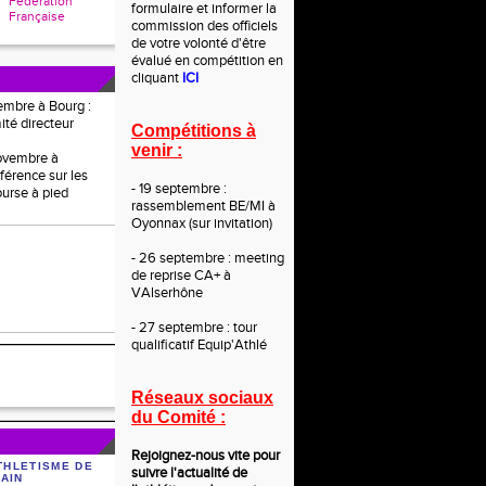
Fédération
formulaire et informer la
Française
commission des officiels
de votre volonté d'être
évalué en compétition en
cliquant
ICI
embre à Bourg :
ité directeur
Compétitions à
venir :
novembre à
férence sur les
- 19 septembre :
ourse à pied
rassemblement BE/MI à
Oyonnax (sur invitation)
- 26 septembre : meeting
de reprise CA+ à
VAlserhône
- 27 septembre : tour
qualificatif Equip'Athlé
Réseaux sociaux
du Comité :
Rejoignez-nous vite po
ur
THLETISME DE
suivre l'actualité de
'AIN