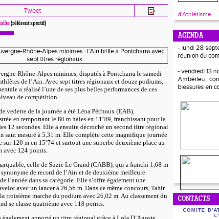
Tweet
d'Athlétisme.
hélie
(référent sportif)
AGENDA
- lundi 28 sept
réunion du com
- vendredi 13 
ergne-Rhône-Alpes minimes, disputés à Pontcharra le samedi
Ambérieu : con
 athlètes de l’Ain. Avec sept titres régionaux et douze podiums,
blessures en c
entale a réalisé l’une de ses plus belles performances de ces
niveau de compétition.
ande vedette de la journée a été Léna Péchoux (EAB).
strée en remportant le 80 m haies en 11''89, franchissant pour la
 des 12 secondes. Elle a ensuite décroché un second titre régional
un saut mesuré à 5,31 m. Elle complète cette magnifique journée
e sur 120 m en 15''74 et surtout une superbe deuxième place au
n avec 124 points.
arquable, celle de Suzie Le Grand (CABB), qui a franchi 1,68 m
e synonyme de record de l’Ain et de deuxième meilleure
de l’année dans sa catégorie. Elle s’offre également une
javelot avec un lancer à 26,56 m. Dans ce même concours, Tahir
la troisième marche du podium avec 26,02 m. Au classement du
CONTACTS
and se classe quatrième avec 118 points.
COMITE D'A
L
 également apporté un titre régional grâce à Lola D’Agoste