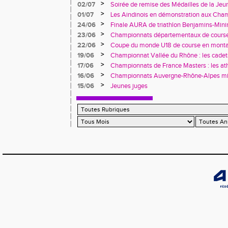
>
02/07
Soirée de remise des Médailles de la Jeu
l'Engagement Associatif
>
01/07
Les Aindinois en démonstration aux Cha
Rhône-Alpes avant les France
>
24/06
Finale AURA de triathlon Benjamins-Min
>
23/06
Championnats départementaux de cours
>
22/06
Coupe du monde U18 de course en monta
(Italie).
>
19/06
Championnat Vallée du Rhône : les cadets, 
à Vénissieux
>
17/06
Championnats de France Masters : les at
brillent à Épinal
>
16/06
Championnats Auvergne-Rhône-Alpes minim
Pontcharra avec sept titres régionaux
>
15/06
Jeunes juges