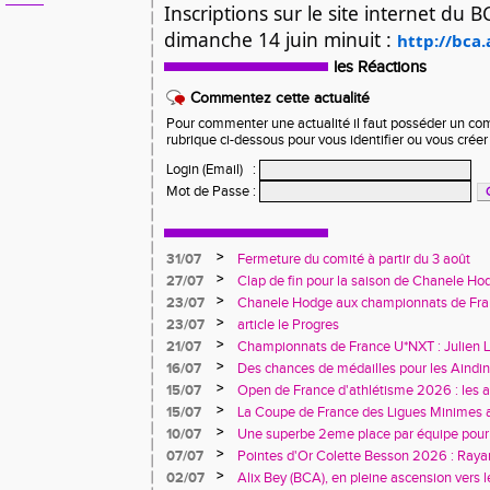
Inscriptions sur le site internet du B
dimanche 14 juin minuit : 
http://bca
les Réactions
Commentez cette actualité
Pour commenter une actualité il faut posséder un compt
rubrique ci-dessous pour vous identifier ou vous crée
Login (Email)
:
Mot de Passe
:
>
31/07
Fermeture du comité à partir du 3 août
>
27/07
Clap de fin pour la saison de Chanele Ho
>
23/07
Chanele Hodge aux championnats de Franc
>
23/07
article le Progres
>
21/07
Championnats de France U*NXT : Julien L
jeunesse aindinoise confirme son talent
>
16/07
Des chances de médailles pour les Aindi
France Avenir à Charléty
>
15/07
Open de France d'athlétisme 2026 : les 
rendez-vous à Blois
>
15/07
La Coupe de France des Ligues Minimes 
riche en enseignements
>
10/07
Une superbe 2eme place par équipe pour l
Trophée des Alpes à Belley
>
07/07
Pointes d'Or Colette Besson 2026 : Raya
>
02/07
Alix Bey (BCA), en pleine ascension vers 