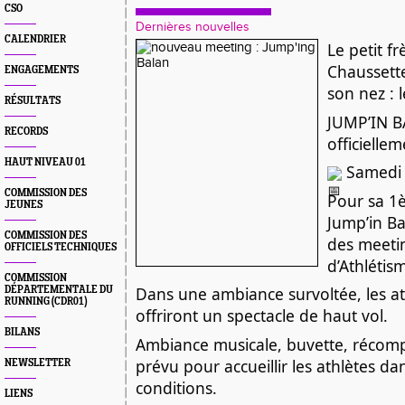
CSO
Dernières nouvelles
CALENDRIER
Le petit f
Chaussette
ENGAGEMENTS
son nez : l
RÉSULTATS
JUMP’IN B
RECORDS
officiellem
HAUT NIVEAU 01
 Samedi 
COMMISSION DES
Pour sa 1èr
JEUNES
Jump’in Bal
COMMISSION DES
des meetin
OFFICIELS TECHNIQUES
d’Athlétis
COMMISSION
Dans une ambiance survoltée, les at
DÉPARTEMENTALE DU
RUNNING (CDR01)
offriront un spectacle de haut vol.
BILANS
Ambiance musicale, buvette, récompe
prévu pour accueillir les athlètes dan
NEWSLETTER
conditions.
LIENS