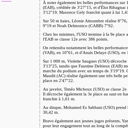
À noter également les belles performances sur
(EAB), créditée de 3'27''15, et d'Éloi Ribagnac
3'12''19. Maxence Gely franchit quant à lui 1,4
Sur 50 m haies, Léonie Attoumbre réalise 8''76
9''19 et Noah Delmonico (CABB) 7''92.
Chez les minimes, l'USO termine à la 9e place 
l'EAB se classe 12e avec 386 points.
On retiendra notamment les belles performance
(VAB), en 10''61, et d'Anaïs Delaye (USO), en 1
Sur 1 000 m, Violette Saugues (USO) décroche 
3'13''25, tandis que Faustine Delrieux (EAB) mo
marche du podium avec un temps de 3'19''19. C
Maudit (AC) réalise également une très belle p
place en 2'47''22.
Au javelot, Timéo Michoux (USO) se classe 2e 
Il décroche également la 3e place au saut en ha
franchie à 1,61 m.
Au disque, Mohamed Es Sabbani (USO) prend la
30,42 m.
Bravo également aux jeunes juges présents, Yan
pour leur engagement tout au long de la compét