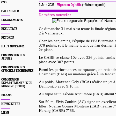
CSO
2 Juin 2026 -
Vigneron Ophélie
(référent sportif)
CALENDRIER
Dernières nouvelles
ENGAGEMENTS
Ce dimanche 31 mai s'est tenue la finale région
RÉSULTATS
2 à Vénissieux.
RECORDS
Chez les benjamins, l'équipe de l'EAB termine
370 points, soit le même total que l'an dernier, 
HAUT NIVEAU 01
2e place.
COMMISSION DES
Le CABB se classe 10e avec 326 points, tandis
JEUNES
place avec 307 points.
COMMISSION DES
Parmi les performances marquantes, on retiendr
OFFICIELS TECHNIQUES
Chambard (EAB) au marteau grâce à un lancer 
COMMISSION
Au poids, Maxence Gely (BCA) réalise un jet 
DÉPARTEMENTALE DU
Delmonico avec 9,10 m.
RUNNING (CDR01)
Au triple saut, Léonie Attoumbre (EAB) atteint
BILANS
Sur 50 m, Elvis Zoubiri (AC) signe un excellent
NEWSLETTER
filles, Noëlise Gomes Monteiro (EAB) réalise 7
Herzog (CABB) 7''66.
LIENS