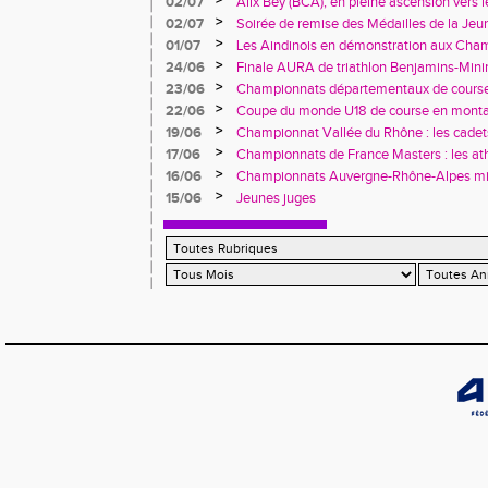
>
02/07
Alix Bey (BCA), en pleine ascension vers 
>
02/07
Soirée de remise des Médailles de la Jeu
l'Engagement Associatif
>
01/07
Les Aindinois en démonstration aux Cha
Rhône-Alpes avant les France
>
24/06
Finale AURA de triathlon Benjamins-Min
>
23/06
Championnats départementaux de cours
>
22/06
Coupe du monde U18 de course en monta
(Italie).
>
19/06
Championnat Vallée du Rhône : les cadets, 
à Vénissieux
>
17/06
Championnats de France Masters : les at
brillent à Épinal
>
16/06
Championnats Auvergne-Rhône-Alpes minim
Pontcharra avec sept titres régionaux
>
15/06
Jeunes juges