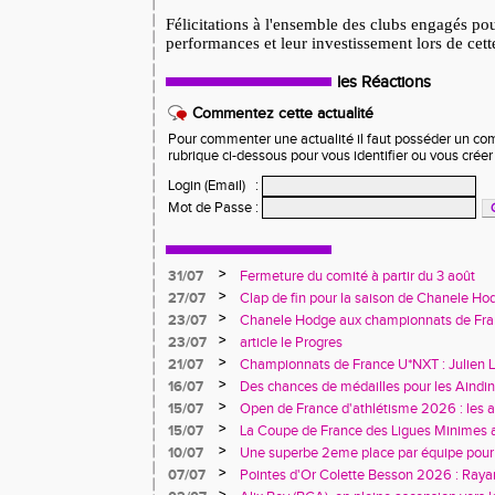
Félicitations à l'ensemble des clubs engagés pou
performances et leur investissement lors de cette
les Réactions
Commentez cette actualité
Pour commenter une actualité il faut posséder un compt
rubrique ci-dessous pour vous identifier ou vous crée
Login (Email)
:
Mot de Passe
:
>
31/07
Fermeture du comité à partir du 3 août
>
27/07
Clap de fin pour la saison de Chanele Ho
>
23/07
Chanele Hodge aux championnats de Franc
>
23/07
article le Progres
>
21/07
Championnats de France U*NXT : Julien L
jeunesse aindinoise confirme son talent
>
16/07
Des chances de médailles pour les Aindi
France Avenir à Charléty
>
15/07
Open de France d'athlétisme 2026 : les 
rendez-vous à Blois
>
15/07
La Coupe de France des Ligues Minimes 
riche en enseignements
>
10/07
Une superbe 2eme place par équipe pour l
Trophée des Alpes à Belley
>
07/07
Pointes d'Or Colette Besson 2026 : Raya