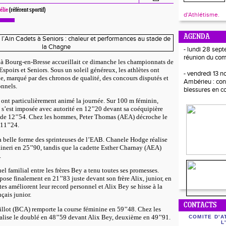
élie
(référent sportif)
d'Athlétisme.
AGENDA
- lundi 28 sept
réunion du com
 à Bourg-en-Bresse accueillait ce dimanche les championnats de
Espoirs et Seniors. Sous un soleil généreux, les athlètes ont
- vendredi 13 
le, marqué par des chronos de qualité, des concours disputés et
Ambérieu : con
onnels.
blessures en c
 ont particulièrement animé la journée. Sur 100 m féminin,
’est imposée avec autorité en 12’’20 devant sa coéquipière
ée de 12’’54. Chez les hommes, Peter Thomas (AEA) décroche le
 11’’24.
a belle forme des sprinteuses de l’EAB. Chanele Hodge réalise
ineri en 25’’90, tandis que la cadette Esther Charnay (AEA)
.
el familial entre les frères Bey a tenu toutes ses promesses.
ose finalement en 21’’83 juste devant son frère Alix, junior, en
tes améliorent leur record personnel et Alix Bey se hisse à la
çais junior.
CONTACTS
llot (BCA) remporte la course féminine en 59’’48. Chez les
alise le doublé en 48’’59 devant Alix Bey, deuxième en 49’’91.
COMITE D'A
L