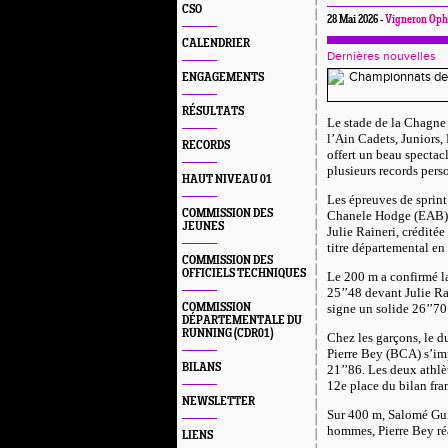
CSO
28 Mai 2026 -
Vigneron Oph
CALENDRIER
Dernières nouvelles
ENGAGEMENTS
RÉSULTATS
Le stade de la Chagne
l’Ain Cadets, Juniors, 
RECORDS
offert un beau spectac
plusieurs records pers
HAUT NIVEAU 01
Les épreuves de sprint
COMMISSION DES
Chanele Hodge (EAB) s
JEUNES
Julie Raineri, crédit
titre départemental en
COMMISSION DES
OFFICIELS TECHNIQUES
Le 200 m a confirmé l
25’’48 devant Julie Ra
COMMISSION
signe un solide 26’’70
DÉPARTEMENTALE DU
RUNNING (CDR01)
Chez les garçons, le du
Pierre Bey (BCA) s’imp
BILANS
21’’86. Les deux athlè
12e place du bilan fran
NEWSLETTER
Sur 400 m, Salomé Gui
hommes, Pierre Bey ré
LIENS