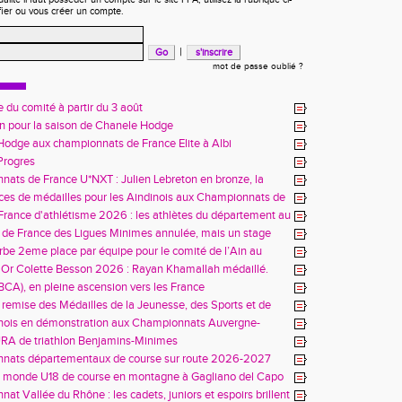
fier ou vous créer un compte.
|
mot de passe oublié ?
 du comité à partir du 3 août
in pour la saison de Chanele Hodge
odge aux championnats de France Elite à Albi
 Progres
ats de France U*NXT : Julien Lebreton en bronze, la
aindinoise confirme son talent
es de médailles pour les Aindinois aux Championnats de
enir à Charléty
rance d'athlétisme 2026 : les athlètes du département au
us à Blois
de France des Ligues Minimes annulée, mais un stage
 enseignements
be 2eme place par équipe pour le comité de l’Ain au
es Alpes à Belley
'Or Colette Besson 2026 : Rayan Khamallah médaillé.
(BCA), en pleine ascension vers les France
 remise des Médailles de la Jeunesse, des Sports et de
ent Associatif
inois en démonstration aux Championnats Auvergne-
es avant les France
RA de triathlon Benjamins-Minimes
nats départementaux de course sur route 2026-2027
 monde U18 de course en montagne à Gagliano del Capo
at Vallée du Rhône : les cadets, juniors et espoirs brillent