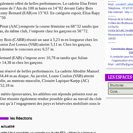
------
galement offert de belles performances. La cadette Elsa Fettet
Mail :
comite01.ath
onne de l’Ain du 100 m haies en 14’’82 devant Gaby Bois
Téléphone : 07 69 59
omy Bernard (EAB) en 15’’63. En catégorie espoir, Elisa Rapy
Site Internet :
http:/
------
’50.
Maison de la Culture 
4 Allée des Brotteaux
Pitrat (AAC) remporte la course féminine en 68’’32 tandis que
CS70270
nas, du même club, l’emporte chez les garçons en 56’’72.
01006 BOURG EN BR
Permanence le lundi e
16h30
by Bois (CABB) réussit un saut à 5,23 m en longueur chez les
------
 junior Zoé Leroux (VAB) atteint 5,11 m. Chez les garçons,
domine le concours avec 6,57 m.
Commission dépar
(C
A contacter pour to
Bernard (EAB) s’impose avec 10,78 m tandis que Julian
l'organisation d'
 14,38 m chez les garçons.
Mail : cdr01ffa@gma
ssi réservé de belles performances. La cadette Afrodite Manuel
4,44 m au disque. Au javelot, Loane Coulon (VAB) atteint
LES ESPACES
fin, au marteau masculin, Clotaire Lapique-Karpp (AC)
 52,18 m.
météo éprouvantes, les athlètes ont répondu présents tout au
 Une réussite également rendue possible grâce au travail du club
insi qu’à l’engagement des jurys et bénévoles mobilisés sous le
les Réactions
actualité
ité il faut posséder un compte sur le site FFA, utilisez la rubrique ci-