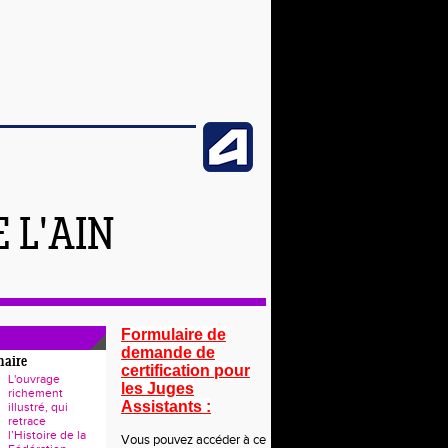
 L'AIN
Formulaire de
demande de
naire
certification pour
L'ouvrage
les Juges
richement
Assistants :
illustré, qui
retrace
l’Histoire de la
Vous pouvez accéder à ce