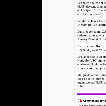
Les haies hautes ont é
(EAB) devient champi
(CABB) en 15’’17 et R
(BCA) s’impose en 15’
Sur 400 m haies, Lola 
le cadet Batiste Diali
Dans les concours, Ga
cadettes, alors que la
Amaury Peron (CABB) 
Au triple saut, Romy 
Reynaud (BCA) réalise
Les lancers ont eux au
Hongolo (USO) signe 3
également 34,44 m. En
s’impose avec un jet à
Malgré des conditions 
long de cette journée.
organisateur, l’EAB, a
soleil.
Commentez cette 
Pour commenter une actual