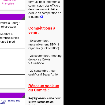
Fédération
formulaire et informer la
Française
commission des officiels
de votre volonté d'être
évalué en compétition en
cliquant
ICI
embre à Bourg :
ité directeur
Compétitions à
venir :
novembre à
férence sur les
- 19 septembre :
ourse à pied
rassemblement BE/MI à
Oyonnax (sur invitation)
- 26 septembre : meeting
de reprise CA+ à
VAlserhône
- 27 septembre : tour
qualificatif Equip'Athlé
Réseaux sociaux
du Comité :
Rejoignez-nous vite po
ur
THLETISME DE
suivre l'actualité de
'AIN