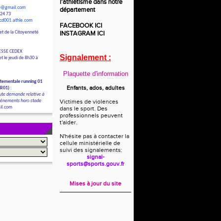
l'athlétisme dans notre
le@gmail.com
département
 24 73
/cd001.athle.com
FACEBOOK
ICI
et de la Citoyenneté
INSTAGRAM
ICI
ESSE CEDEX
Signalement :
t le jeudi de 8h30 à
Plaquette d'information
tementale running 01
Enfants, ados, adultes
DR01)
:
ute demande relative à
évènements hors-stade
Victimes de violences
il.com
dans le sport. Des
professionnels peuvent
t'aider.
N'hésite pas à contacter la
cellule ministérielle de
suivi des signalements:
signal-
sports@sports.gouv.fr
Mises à jour du site