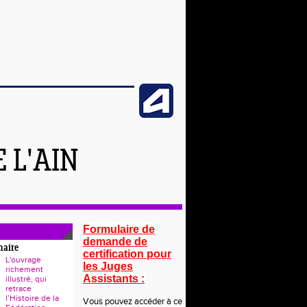
 L'AIN
Formulaire de
demande de
naire
certification pour
L'ouvrage
les Juges
richement
Assistants :
illustré, qui
retrace
l’Histoire de la
Vous pouvez accéder à ce