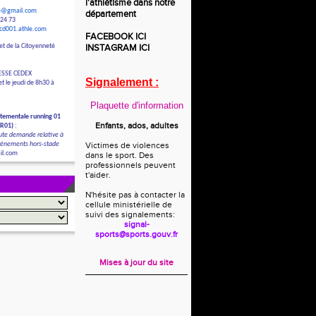
l'athlétisme dans notre
le@gmail.com
département
 24 73
/cd001.athle.com
FACEBOOK
ICI
et de la Citoyenneté
INSTAGRAM
ICI
ESSE CEDEX
Signalement :
t le jeudi de 8h30 à
Plaquette d'information
tementale running 01
Enfants, ados, adultes
DR01)
:
ute demande relative à
évènements hors-stade
Victimes de violences
il.com
dans le sport. Des
professionnels peuvent
t'aider.
N'hésite pas à contacter la
cellule ministérielle de
suivi des signalements:
signal-
sports@sports.gouv.fr
Mises à jour du site