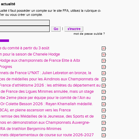
actualité
ité il faut posséder un compte sur le site FFA, utilisez la rubrique ci-
fier ou vous créer un compte.
|
mot de passe oublié ?
 du comité à partir du 3 août
in pour la saison de Chanele Hodge
odge aux championnats de France Elite à Albi
 Progres
ats de France U*NXT : Julien Lebreton en bronze, la
aindinoise confirme son talent
es de médailles pour les Aindinois aux Championnats de
enir à Charléty
rance d'athlétisme 2026 : les athlètes du département au
us à Blois
de France des Ligues Minimes annulée, mais un stage
 enseignements
be 2eme place par équipe pour le comité de l’Ain au
es Alpes à Belley
'Or Colette Besson 2026 : Rayan Khamallah médaillé.
(BCA), en pleine ascension vers les France
 remise des Médailles de la Jeunesse, des Sports et de
ent Associatif
inois en démonstration aux Championnats Auvergne-
es avant les France
RA de triathlon Benjamins-Minimes
nats départementaux de course sur route 2026-2027