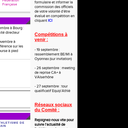
Fédération
formulaire et informer la
Française
commission des officiels
de votre volonté d'être
évalué en compétition en
cliquant
ICI
embre à Bourg :
ité directeur
Compétitions à
venir :
novembre à
férence sur les
- 19 septembre :
ourse à pied
rassemblement BE/MI à
Oyonnax (sur invitation)
- 26 septembre : meeting
de reprise CA+ à
VAlserhône
- 27 septembre : tour
qualificatif Equip'Athlé
Réseaux sociaux
du Comité :
Rejoignez-nous vite po
ur
THLETISME DE
suivre l'actualité de
'AIN