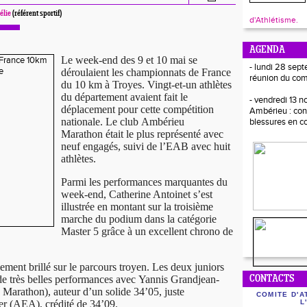
élie
(référent sportif)
d'Athlétisme.
AGENDA
Le week-end des 9 et 10 mai se
- lundi 28 sept
déroulaient les championnats de France
réunion du com
du 10 km à Troyes. Vingt-et-un athlètes
du département avaient fait le
- vendredi 13 
déplacement pour cette compétition
Ambérieu : con
nationale. Le club Ambérieu
blessures en c
Marathon était le plus représenté avec
neuf engagés, suivi de l’EAB avec huit
athlètes.
Parmi les performances marquantes du
week-end, Catherine Antoinet s’est
illustrée en montant sur la troisième
marche du podium dans la catégorie
Master 5 grâce à un excellent chrono de
ement brillé sur le parcours troyen. Les deux juniors
de très belles performances avec Yannis Grandjean-
CONTACTS
Marathon), auteur d’un solide 34’05, juste
COMITE D'A
ier (AEA), crédité de 34’09.
L