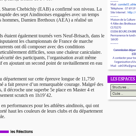
------
Mail :
comite01.ath
, Sharon Chebichiy (EAB) a confirmé son niveau. La
Téléphone : 07 69 59
Site Internet :
http:/
s rapide des sept Aindinoises engagées avec un temps
------
les hommes, Damien Brethoux (AEA) a réalisé un
Maison de la Culture 
4 Allée des Brotteaux
CS70270
01006 BOURG EN BR
ds étaient également tournés vers Neuf-Brisach, dans le
Permanence le lundi e
16h30
isputaient les championnats de France de marche
------
urrents ont dû composer avec des conditions
Commission dépar
ticulièrement difficiles, sous une chaleur caniculaire.
(C
 sécurité des participants, l’organisation avait même
A contacter pour to
tif en ajoutant un second point de ravitaillement en eau
l'organisation d'
Mail : cdr01ffa@gma
du département sur cette épreuve longue de 11,750
LES ESPACES
 a fait preuve d’un remarquable courage. Malgré des
, il décroche une superbe 5e place en Master 4 et
ssement scratch en 1h19’42.
en performances pour les athlètes aindinois, qui ont
orté haut les couleurs de leurs clubs et du département
le.
les Réactions