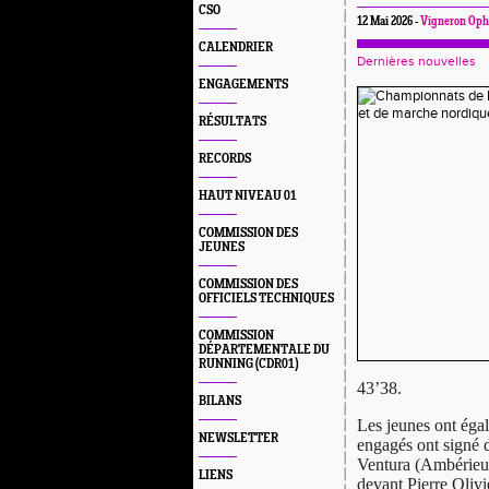
CSO
12 Mai 2026 -
Vigneron Oph
CALENDRIER
Dernières nouvelles
ENGAGEMENTS
RÉSULTATS
RECORDS
HAUT NIVEAU 01
COMMISSION DES
JEUNES
COMMISSION DES
OFFICIELS TECHNIQUES
COMMISSION
DÉPARTEMENTALE DU
RUNNING (CDR01)
43’38.
BILANS
Les jeunes ont égal
NEWSLETTER
engagés ont signé 
Ventura (Ambérieu 
LIENS
devant Pierre Oliv