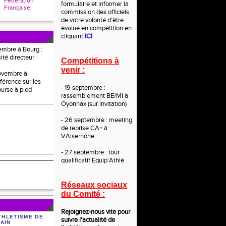
Fédération
formulaire et informer la
Française
commission des officiels
de votre volonté d'être
évalué en compétition en
cliquant
ICI
embre à Bourg :
ité directeur
Compétitions à
venir :
novembre à
férence sur les
- 19 septembre :
ourse à pied
rassemblement BE/MI à
Oyonnax (sur invitation)
- 26 septembre : meeting
de reprise CA+ à
VAlserhône
- 27 septembre : tour
qualificatif Equip'Athlé
Réseaux sociaux
du Comité :
Rejoignez-nous vite po
ur
THLETISME DE
suivre l'actualité de
'AIN