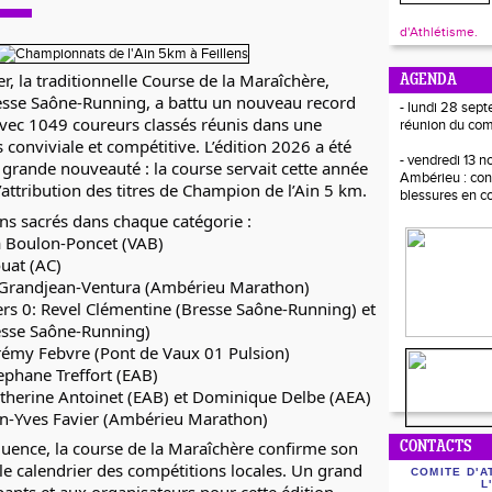
d'Athlétisme.
r, la traditionnelle Course de la Maraîchère,
AGENDA
esse Saône-Running, a battu un nouveau record
- lundi 28 sept
avec 1049 coureurs classés réunis dans une
réunion du com
 conviviale et compétitive. L’édition 2026 a été
- vendredi 13 
grande nouveauté : la course servait cette année
Ambérieu : con
’attribution des titres de Champion de l’Ain 5 km.
blessures en c
ns sacrés dans chaque catégorie :
a Boulon-Poncet (VAB)
ouat (AC)
is Grandjean-Ventura (Ambérieu Marathon)
ers 0: Revel Clémentine (Bresse Saône-Running) et
esse Saône-Running)
érémy Febvre (Pont de Vaux 01 Pulsion)
tephane Treffort (EAB)
atherine Antoinet (EAB) et Dominique Delbe (AEA)
ean-Yves Favier (Ambérieu Marathon)
fluence, la course de la Maraîchère confirme son
CONTACTS
e calendrier des compétitions locales. Un grand
COMITE D'A
L