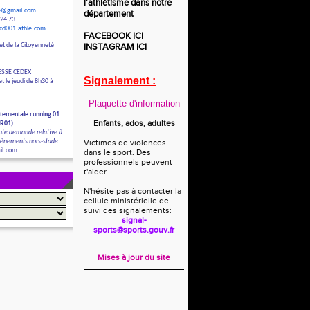
l'athlétisme dans notre
le@gmail.com
département
 24 73
/cd001.athle.com
FACEBOOK
ICI
et de la Citoyenneté
INSTAGRAM
ICI
ESSE CEDEX
Signalement :
t le jeudi de 8h30 à
Plaquette d'information
tementale running 01
Enfants, ados, adultes
DR01)
:
ute demande relative à
évènements hors-stade
Victimes de violences
il.com
dans le sport. Des
professionnels peuvent
t'aider.
N'hésite pas à contacter la
cellule ministérielle de
suivi des signalements:
signal-
sports@sports.gouv.fr
Mises à jour du site