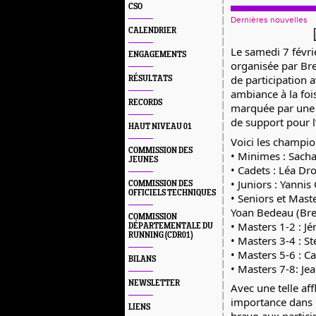
CSO
Dernières nouvelles
CALENDRIER
Le samedi 7 févrie
ENGAGEMENTS
organisée par Br
de participation 
RÉSULTATS
ambiance à la fois
RECORDS
marquée par une 
de support pour l
HAUT NIVEAU 01
Voici les champio
COMMISSION DES
• Minimes : Sach
JEUNES
• Cadets : Léa Dr
• Juniors : Yann
COMMISSION DES
OFFICIELS TECHNIQUES
• Seniors et Mast
Yoan Bedeau (Br
COMMISSION
• Masters 1-2 : J
DÉPARTEMENTALE DU
RUNNING (CDR01)
• Masters 3-4 : S
• Masters 5-6 : C
BILANS
• Masters 7-8: J
NEWSLETTER
Avec une telle af
importance dans l
LIENS