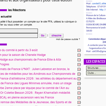
pants et aux organisateurs pour cette édition
------
Mail :
comite01.ath
Téléphone : 07 69 59
les Réactions
Site Internet :
http:/
------
Maison de la Culture 
actualité
4 Allée des Brotteaux
ité il faut posséder un compte sur le site FFA, utilisez la rubrique ci-
CS70270
fier ou vous créer un compte.
01006 BOURG EN BR
Permanence le lundi e
16h30
------
|
mot de passe oublié ?
Commission dépar
(C
A contacter pour to
l'organisation d'
 du comité à partir du 3 août
Mail : cdr01ffa@gma
in pour la saison de Chanele Hodge
odge aux championnats de France Elite à Albi
LES ESPACES
 Progres
ats de France U*NXT : Julien Lebreton en bronze, la
aindinoise confirme son talent
es de médailles pour les Aindinois aux Championnats de
enir à Charléty
rance d'athlétisme 2026 : les athlètes du département au
us à Blois
de France des Ligues Minimes annulée, mais un stage
 enseignements
be 2eme place par équipe pour le comité de l’Ain au
es Alpes à Belley
'Or Colette Besson 2026 : Rayan Khamallah médaillé.
(BCA), en pleine ascension vers les France
 remise des Médailles de la Jeunesse, des Sports et de