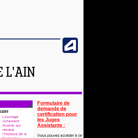
 L'AIN
Formulaire de
demande de
naire
certification pour
L'ouvrage
les Juges
richement
Assistants :
illustré, qui
retrace
l’Histoire de la
Vous pouvez accéder à ce