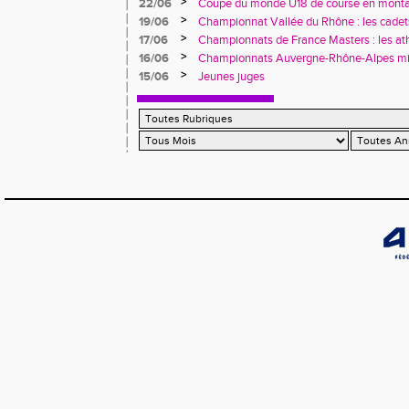
>
22/06
Coupe du monde U18 de course en monta
(Italie).
>
19/06
Championnat Vallée du Rhône : les cadets, 
à Vénissieux
>
17/06
Championnats de France Masters : les at
brillent à Épinal
>
16/06
Championnats Auvergne-Rhône-Alpes minim
Pontcharra avec sept titres régionaux
>
15/06
Jeunes juges