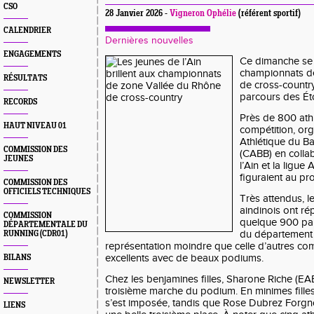
CSO
28 Janvier 2026 -
Vigneron Ophélie
(référent sportif)
CALENDRIER
Dernières nouvelles
ENGAGEMENTS
Ce dimanche se 
championnats d
RÉSULTATS
de cross-country
parcours des Éto
RECORDS
Près de 800 athl
HAUT NIVEAU 01
compétition, org
Athlétique du B
COMMISSION DES
(CABB) en colla
JEUNES
l’Ain et la ligu
figuraient au p
COMMISSION DES
OFFICIELS TECHNIQUES
Très attendus, l
aindinois ont ré
COMMISSION
quelque 900 par
DÉPARTEMENTALE DU
du département 
RUNNING (CDR01)
représentation moindre que celle d’autres comit
excellents avec de beaux podiums.
BILANS
Chez les benjamines filles, Sharone Riche (EA
NEWSLETTER
troisième marche du podium. En minimes filles
s’est imposée, tandis que Rose Dubrez Forg
LIENS