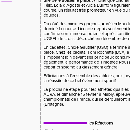
une belle troisième place. À noter que cinq athl
Félix, Lola d’Agoste et Alicia Bulliffon) figurai
course, un résultat très prometteur en vue du
équipes.
Du côté des minimes garçons, Aurélien Maudu
dominé la course. Licencié depuis seulement l
confirme son immense potentiel après son ti
UGSEL de cross, décroché en décembre derni
En cadettes, Chloé Gauthier (USO) a terminé à
place. Chez les cadets, Tom Rochette (BCA) a 
s’imposant loin devant ses principaux concurre
également la performance de Timothée Rouss
espoir et sixième au classement général.
Félicitations à l’ensemble des athlètes, aux ju
la réussite de ce bel événement sportif.
La prochaine étape pour les athlètes qualifié
AURA, le dimanche 15 février à Mably, épreuve 
championnats de France, qui se dérouleront l
(Bretagne).
les Réactions