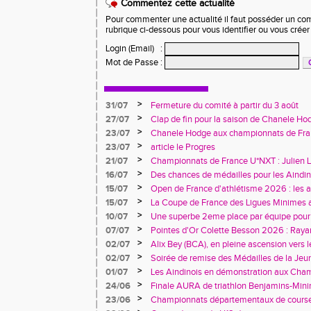
Commentez cette actualité
Pour commenter une actualité il faut posséder un compt
rubrique ci-dessous pour vous identifier ou vous crée
Login (Email)
:
Mot de Passe
:
>
31/07
Fermeture du comité à partir du 3 août
>
27/07
Clap de fin pour la saison de Chanele Ho
>
23/07
Chanele Hodge aux championnats de Franc
>
23/07
article le Progres
>
21/07
Championnats de France U*NXT : Julien L
jeunesse aindinoise confirme son talent
>
16/07
Des chances de médailles pour les Aindi
France Avenir à Charléty
>
15/07
Open de France d'athlétisme 2026 : les 
rendez-vous à Blois
>
15/07
La Coupe de France des Ligues Minimes 
riche en enseignements
>
10/07
Une superbe 2eme place par équipe pour l
Trophée des Alpes à Belley
>
07/07
Pointes d'Or Colette Besson 2026 : Raya
>
02/07
Alix Bey (BCA), en pleine ascension vers 
>
02/07
Soirée de remise des Médailles de la Jeu
l'Engagement Associatif
>
01/07
Les Aindinois en démonstration aux Cha
Rhône-Alpes avant les France
>
24/06
Finale AURA de triathlon Benjamins-Min
>
23/06
Championnats départementaux de cours